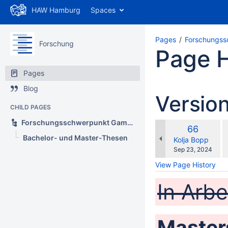
HAW Hamburg
Spaces
Pages
Forschungs
Forschung
Page H
Pages
Blog
Versio
CHILD PAGES
Forschungsschwerpunkt Games
c
Old
66
w
Bachelor- und Master-Thesen
Version
changes.mady.b
Kolja Bopp
Saved
Sep 23, 2024
on
View Page History
In Arbe
Master