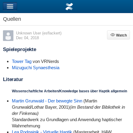
Quellen
Unknown User (esflackert)
Watch
Watch
Dec 04, 2018
Spieleprojekte
Tower Tag
von VRNerds
Mizuguchi Synaesthesia
Literatur
Wissenschaftliche Arbeiten/Knowledge bases über Haptik allgemein
Martin Grunwald - Der bewegte Sinn
(Martin
Grunwald/Lothar Bayer, 2001)
(im Bestand der Bibliothek in
der Finkenau)
Standardwerk zu Grundlagen und Anwendung haptischer
Wahrnehmung
Lea Podgajnik -
Virtuelle Haptik
(Masterarbeit, HAW