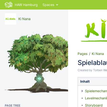
HAW Hamburg
Spaces
Ki Nana
Pages
Ki Nana
Spielabla
Created by
Torben We
Inhalt
Spielemechan
Levelmechani
Storyboard
PAGE TREE