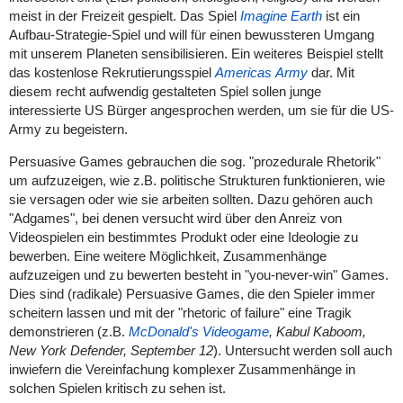
meist in der Freizeit gespielt. Das Spiel
Imagine
Earth
ist ein
Aufbau-Strategie-Spiel und will für einen bewussteren Umgang
mit unserem Planeten sensibilisieren. Ein weiteres Beispiel stellt
das kostenlose Rekrutierungsspiel
Americas
Army
dar. Mit
diesem recht aufwendig gestalteten Spiel sollen junge
interessierte US Bürger angesprochen werden, um sie für die US-
Army zu begeistern.
Persuasive Games gebrauchen die sog. "prozedurale Rhetorik"
um aufzuzeigen, wie z.B. politische Strukturen funktionieren, wie
sie versagen oder wie sie arbeiten sollten. Dazu gehören auch
"Adgames", bei denen versucht wird über den Anreiz von
Videospielen ein bestimmtes Produkt oder eine Ideologie zu
bewerben
.
Eine weitere Möglichkeit, Zusammenhänge
aufzuzeigen und zu bewerten besteht
in "you-never-win" Games
.
Dies sind (radikale) Persuasive Games, die den Spieler immer
scheitern lassen und mit der "
rhetoric of failure"
eine Tragik
demonstrieren (z.B.
McDonald's Videogame
,
Kabul Kaboom,
New York Defender, September 12
). Untersucht werden soll auch
inwiefern die Vereinfachung komplexer Zusammenhänge in
solchen Spielen kritisch zu sehen ist.