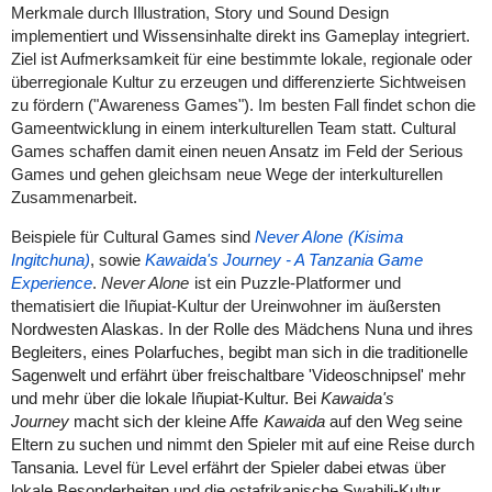
Merkmale durch Illustration, Story und Sound Design
implementiert und Wissensinhalte direkt ins Gameplay integriert.
Ziel ist Aufmerksamkeit für eine bestimmte lokale, regionale oder
überregionale Kultur zu erzeugen und differenzierte Sichtweisen
zu fördern ("Awareness Games"). Im besten Fall findet schon die
Gameentwicklung in einem interkulturellen Team statt. Cultural
Games
schaffen damit einen neuen Ansatz im Feld der Serious
Games und gehen gleichsam neue Wege der interkulturellen
Zusammenarbeit.
Beispiele für Cultural Games sind
Never Alone
(Kisima
Ingitchuna)
, sowie
Kawaida's Journey - A Tanzania Game
Experience
.
Never Alone
ist ein Puzzle-Platformer und
thematisiert die Iñupiat-Kultur der Ureinwohner im
äußersten
Nordwesten Alaskas. In der Rolle des Mädchens Nuna und ihres
Begleiters, eines Polarfuches, begibt man sich in die traditionelle
Sagenwelt und erfährt über freischaltbare 'Videoschnipsel' mehr
und mehr über die lokale Iñupiat-Kultur. Bei
Kawaida's
Journey
macht sich der kleine Affe
Kawaida
auf den Weg seine
Eltern zu suchen und nimmt den Spieler mit auf eine Reise durch
Tansania. Level für Level erfährt der Spieler dabei etwas über
lokale Besonderheiten und die ostafrikanische Swahili-Kultur,