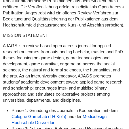
Kanal für akademische Publikationen aus dem Studienumfeld
eröffnen. Die Veröffentlichung erfolgt rein digital als Open Access
Publikation. Angestrebt wird ein offenes Review-Verfahren zur
Begleitung und Qualitätssicherung der Publikationen aus dem
Hochschulumfeld (herausragende Kurs- und Abschlussarbeiten).
MISSION STATEMENT
AJAGS is a review-based open access journal for applied
research outcomes from outstanding bachelor, master, and PhD
theses focusing on game design, game technologies and
development, game narrative, or game art across the social
sciences, the natural and formal sciences, the humanities, and
the arts. As an interuniversity endeavor, AJAGS promotes
students’ academic development toward applied game research
and scholarship; encourages inter- and multidisciplinary
approaches; and stimulates collaborative projects among
universities, departments, and disciplines.
Phase 1: Gründung des Journals in Kooperation mit dem
Cologne GameLab
(TH Köln)
und der
Mediadesign
Hochschule Düsseldorf
Phase 2: Aufbau eines Betreuungs- und Reviewnetzwerkes,